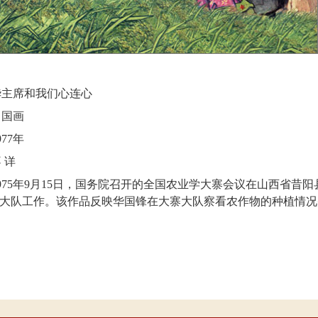
华主席和我们心连心
中国画
977
年
 详
975
年
9
月
15
日
，国务院召开的全国农业学大寨会议在山西省昔阳
大队工作。该作品反映华国锋在大寨大队察看农作物的种植情况