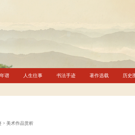
年谱
人生往事
书法手迹
著作选载
历史
迹 > 美术作品赏析